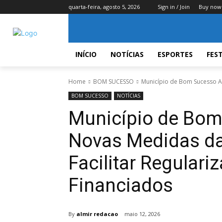
quarta-feira, agosto 5, 2026
Sign in / Join
Buy now
INÍCIO
NOTÍCIAS
ESPORTES
FES
Home
BOM SUCESSO
Município de Bom Sucesso Ad
BOM SUCESSO
NOTÍCIAS
Município de Bom
Novas Medidas da
Facilitar Regulari
Financiados
By
almir redacao
maio 12, 2026