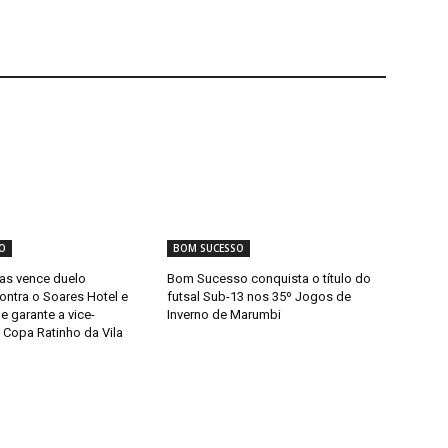
O
BOM SUCESSO
as vence duelo
Bom Sucesso conquista o título do
contra o Soares Hotel e
futsal Sub-13 nos 35º Jogos de
e garante a vice-
Inverno de Marumbi
 Copa Ratinho da Vila