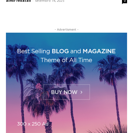
almir redacao
-
setembro 14, 2025
0
- Advertisment -